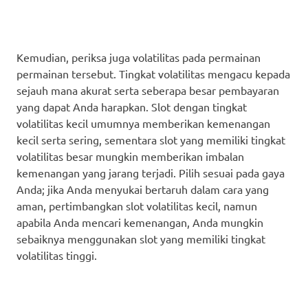
Kemudian, periksa juga volatilitas pada permainan
permainan tersebut. Tingkat volatilitas mengacu kepada
sejauh mana akurat serta seberapa besar pembayaran
yang dapat Anda harapkan. Slot dengan tingkat
volatilitas kecil umumnya memberikan kemenangan
kecil serta sering, sementara slot yang memiliki tingkat
volatilitas besar mungkin memberikan imbalan
kemenangan yang jarang terjadi. Pilih sesuai pada gaya
Anda; jika Anda menyukai bertaruh dalam cara yang
aman, pertimbangkan slot volatilitas kecil, namun
apabila Anda mencari kemenangan, Anda mungkin
sebaiknya menggunakan slot yang memiliki tingkat
volatilitas tinggi.