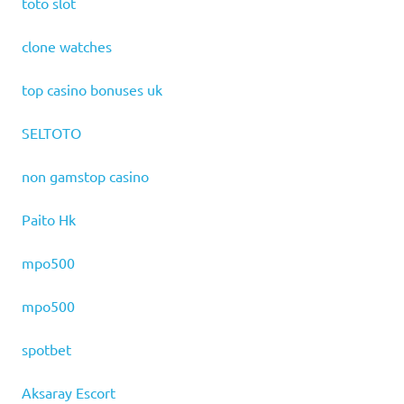
toto slot
clone watches
top casino bonuses uk
SELTOTO
non gamstop casino
Paito Hk
mpo500
mpo500
spotbet
Aksaray Escort