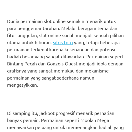
Dunia permainan slot online semakin menarik untuk
para penggemar taruhan. Melalui beragam tema dan
fitur unggulan, slot online sudah menjadi sebuah pilihan
utama untuk hiburan.
situs toto
yang, tetapi beberapa
permainan terkenal karena kesenangan dan potensi
hadiah besar yang sangat ditawarkan. Permainan seperti
Bintang Pecah dan Gonzo’s Quest menjadi idola dengan
grafisnya yang sangat memukau dan mekanisme
permainan yang sangat sederhana namun
mengasyikkan.
Di samping itu, jackpot progresif menarik perhatian
banyak pemain. Permainan seperti Moolah Mega
menawarkan peluang untuk memenangkan hadiah yang