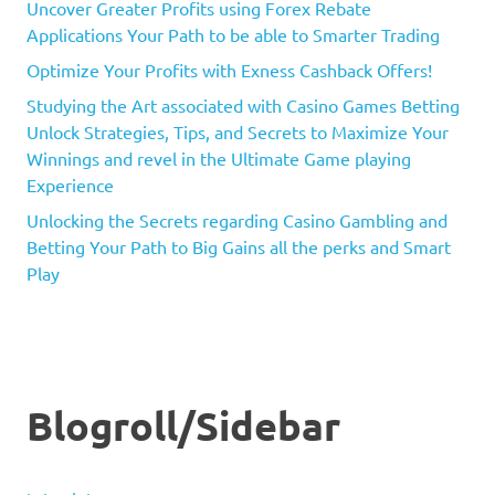
Uncover Greater Profits using Forex Rebate
Applications Your Path to be able to Smarter Trading
Optimize Your Profits with Exness Cashback Offers!
Studying the Art associated with Casino Games Betting
Unlock Strategies, Tips, and Secrets to Maximize Your
Winnings and revel in the Ultimate Game playing
Experience
Unlocking the Secrets regarding Casino Gambling and
Betting Your Path to Big Gains all the perks and Smart
Play
Blogroll/Sidebar