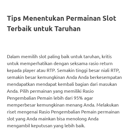
Tips Menentukan Permainan Slot
Terbaik untuk Taruhan
Dalam memilih slot paling baik untuk taruhan, kritis
untuk memperhatikan dengan seksama rasio return
kepada player atau RTP. Semakin tinggi besar niali RTP,
semakin besar kemungkinan Anda Anda berkesempatan
mendapatkan mendapat kembali bagian dari masukan
Anda. Pilih permainan yang memiliki Rasio
Pengembalian Pemain lebih dari 95% agar
memperbesar kemungkinan menang Anda. Melakukan
riset mengenai Rasio Pengembalian Pemain permainan
slot yang Anda mainkan bisa menolong Anda
mengambil keputusan yang lebih baik.